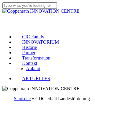
Skip
to
Close
main
Search
Menu
content
CIC Family
INNOVATORIUM
Historie
Partner
Transformation
Kontakt
Anfahrt
AKTUELLES
Startseite
»
CDC erhält Landesförderung