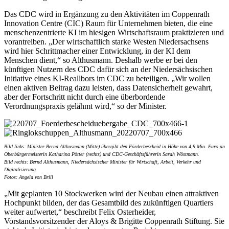
Das CDC wird in Ergänzung zu den Aktivitäten im Coppenrath
Innovation Centre (CIC) Raum für Unternehmen bieten, die eine
menschenzentrierte KI im hiesigen Wirtschaftsraum praktizieren und
vorantreiben. „Der wirtschaftlich starke Westen Niedersachsens
wird hier Schrittmacher einer Entwicklung, in der KI dem
Menschen dient,“ so Althusmann. Deshalb werbe er bei den
künftigen Nutzern des CDC dafür sich an der Niedersächsischen
Initiative eines KI-Reallbors im CDC zu beteiligen. „Wir wollen
einen aktiven Beitrag dazu leisten, dass Datensicherheit gewahrt,
aber der Fortschritt nicht durch eine überbordende
Verordnungspraxis gelähmt wird,“ so der Minister.
Bild links: Minister Bernd Althusmann (Mitte) übergibt den Förderbescheid in Höhe von 4,9 Mio. Euro an
Oberbürgermeisterin Katharina Pötter (rechts) und CDC-Geschäftsführerin Sarah Wöstmann.
Bild rechts: Bernd Althusmann, Niedersächsischer Minister für Wirtschaft, Arbeit, Verkehr und
Digitalisierung
Fotos: Angela von Brill
„Mit geplanten 10 Stockwerken wird der Neubau einen attraktiven
Hochpunkt bilden, der das Gesamtbild des zukünftigen Quartiers
weiter aufwertet,“ beschreibt Felix Osterheider,
Vorstandsvorsitzender der Aloys & Brigitte Coppenrath Stiftung. Sie