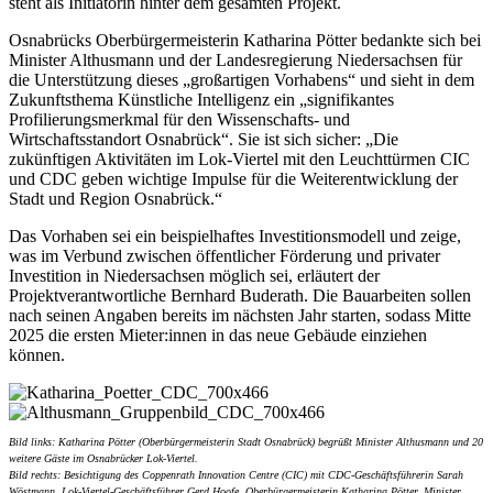
steht als Initiatorin hinter dem gesamten Projekt.
Osnabrücks Oberbürgermeisterin Katharina Pötter bedankte sich bei
Minister Althusmann und der Landesregierung Niedersachsen für
die Unterstützung dieses „großartigen Vorhabens“ und sieht in dem
Zukunftsthema Künstliche Intelligenz ein „signifikantes
Profilierungsmerkmal für den Wissenschafts- und
Wirtschaftsstandort Osnabrück“. Sie ist sich sicher: „Die
zukünftigen Aktivitäten im Lok-Viertel mit den Leuchttürmen CIC
und CDC geben wichtige Impulse für die Weiterentwicklung der
Stadt und Region Osnabrück.“
Das Vorhaben sei ein beispielhaftes Investitionsmodell und zeige,
was im Verbund zwischen öffentlicher Förderung und privater
Investition in Niedersachsen möglich sei, erläutert der
Projektverantwortliche Bernhard Buderath. Die Bauarbeiten sollen
nach seinen Angaben bereits im nächsten Jahr starten, sodass Mitte
2025 die ersten Mieter:innen in das neue Gebäude einziehen
können.
Bild links: Katharina Pötter (Oberbürgermeisterin Stadt Osnabrück) begrüßt Minister Althusmann und 20
weitere Gäste im Osnabrücker Lok-Viertel.
Bild rechts: Besichtigung des Coppenrath Innovation Centre (CIC) mit CDC-Geschäftsführerin Sarah
Wöstmann, Lok-Viertel-Geschäftsführer Gerd Hoofe, Oberbürgermeisterin Katharina Pötter, Minister