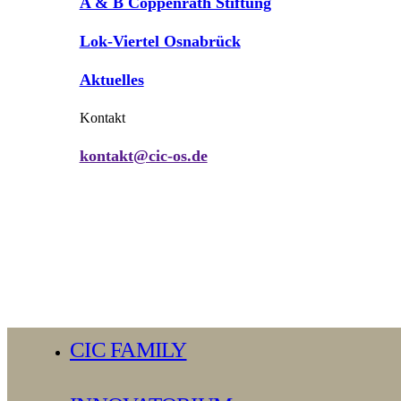
A & B Coppenrath Stiftung
Lok-Viertel Osnabrück
Aktuelles
Kontakt
kontakt@cic-os.de
Close
CIC FAMILY
Menu