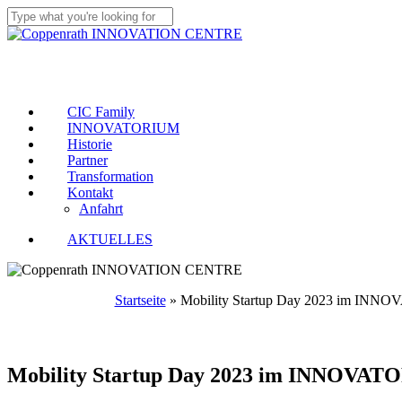
Skip
to
Close
main
Search
Menu
content
CIC Family
INNOVATORIUM
Historie
Partner
Transformation
Kontakt
Anfahrt
AKTUELLES
Startseite
»
Mobility Startup Day 2023 im IN
Mobility Startup Day 2023 im INNOVA