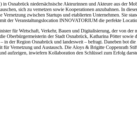
in Osnabrück niedersächsische Akteurinnen und Akteure aus der Mobil
auschen, sich zu vernetzen sowie Kooperationen anzubahnen. In diesem
 die Vernetzung zwischen Startups und etablierten Unternehmen. Sie st
C mit der Veranstaltungslocation INNOVATORIUM die perfekte Locati
ster für Wirtschaft, Verkehr, Bauen und Digitalisierung, der von der n
 die Oberbürgermeisterin der Stadt Osnabrück, Katharina Pötter sowie 
 – in der Region Osnabrück und landesweit – befragt. Daneben bot die 
it für Vernetzung und Austausch. Die Aloys & Brigitte Coppenrath Stif
nd aufzeigen, inwiefern Kollaboration den Schlüssel zum Erfolg darstel