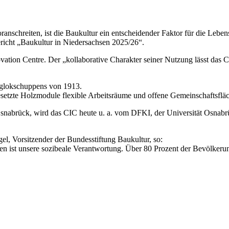
anschreiten, ist die Baukultur ein entscheidender Faktor für die Leben
ericht „Baukultur in Niedersachsen 2025/26“.
vation Centre. Der „kollaborative Charakter seiner Nutzung lässt das 
.
glokschuppens von 1913.
gesetzte Holzmodule flexible Arbeitsräume und offene Gemeinschaftsflä
t Osnabrück, wird das CIC heute u. a. vom DFKI, der Universität Osna
el, Vorsitzender der Bundesstiftung Baukultur, so:
en ist unsere sozibeale Verantwortung. Über 80 Prozent der Bevölkeru