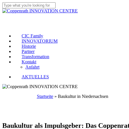
Skip
to
Close
main
Search
Menu
content
CIC Family
INNOVATORIUM
Historie
Partner
Transformation
Kontakt
Anfahrt
AKTUELLES
Startseite
»
Baukultur in Niedersachsen
Baukultur als Impulsgeber: Das Coppenrat