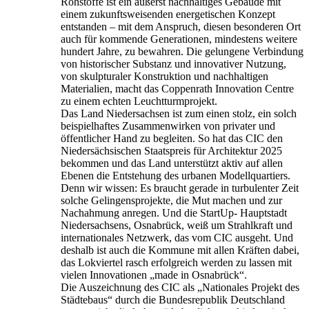
Rohstoffe ist ein äußerst nachhaltiges Gebäude mit
einem zukunftsweisenden energetischen Konzept
entstanden – mit dem Anspruch, diesen besonderen Ort
auch für kommende Generationen, mindestens weitere
hundert Jahre, zu bewahren. Die gelungene Verbindung
von historischer Substanz und innovativer Nutzung,
von skulpturaler Konstruktion und nachhaltigen
Materialien, macht das Coppenrath Innovation Centre
zu einem echten Leuchtturmprojekt.
Das Land Niedersachsen ist zum einen stolz, ein solch
beispielhaftes Zusammenwirken von privater und
öffentlicher Hand zu begleiten. So hat das CIC den
Niedersächsischen Staatspreis für Architektur 2025
bekommen und das Land unterstützt aktiv auf allen
Ebenen die Entstehung des urbanen Modellquartiers.
Denn wir wissen: Es braucht gerade in turbulenter Zeit
solche Gelingensprojekte, die Mut machen und zur
Nachahmung anregen. Und die StartUp- Hauptstadt
Niedersachsens, Osnabrück, weiß um Strahlkraft und
internationales Netzwerk, das vom CIC ausgeht. Und
deshalb ist auch die Kommune mit allen Kräften dabei,
das Lokviertel rasch erfolgreich werden zu lassen mit
vielen Innovationen „made in Osnabrück“.
Die Auszeichnung des CIC als „Nationales Projekt des
Städtebaus“ durch die Bundesrepublik Deutschland