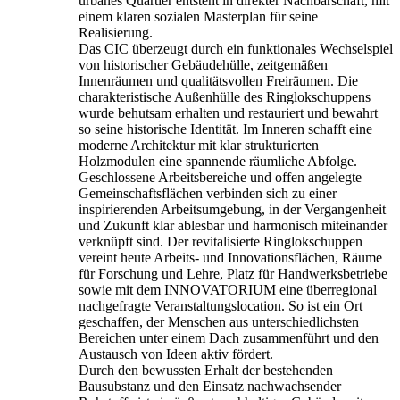
urbanes Quartier entsteht in direkter Nachbarschaft, mit
einem klaren sozialen Masterplan für seine
Realisierung.
Das CIC überzeugt durch ein funktionales Wechselspiel
von historischer Gebäudehülle, zeitgemäßen
Innenräumen und qualitätsvollen Freiräumen. Die
charakteristische Außenhülle des Ringlokschuppens
wurde behutsam erhalten und restauriert und bewahrt
so seine historische Identität. Im Inneren schafft eine
moderne Architektur mit klar strukturierten
Holzmodulen eine spannende räumliche Abfolge.
Geschlossene Arbeitsbereiche und offen angelegte
Gemeinschaftsflächen verbinden sich zu einer
inspirierenden Arbeitsumgebung, in der Vergangenheit
und Zukunft klar ablesbar und harmonisch miteinander
verknüpft sind. Der revitalisierte Ringlokschuppen
vereint heute Arbeits- und Innovationsflächen, Räume
für Forschung und Lehre, Platz für Handwerksbetriebe
sowie mit dem INNOVATORIUM eine überregional
nachgefragte Veranstaltungslocation. So ist ein Ort
geschaffen, der Menschen aus unterschiedlichsten
Bereichen unter einem Dach zusammenführt und den
Austausch von Ideen aktiv fördert.
Durch den bewussten Erhalt der bestehenden
Bausubstanz und den Einsatz nachwachsender