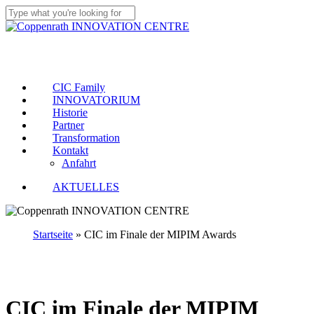
Skip
to
Close
main
Search
Menu
content
CIC Family
INNOVATORIUM
Historie
Partner
Transformation
Kontakt
Anfahrt
AKTUELLES
Startseite
»
CIC im Finale der MIPIM Awards
CIC im Finale der MIPIM