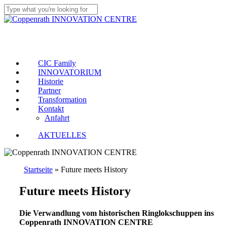
Skip
to
Close
main
Search
Menu
content
CIC Family
INNOVATORIUM
Historie
Partner
Transformation
Kontakt
Anfahrt
AKTUELLES
Startseite
»
Future meets History
Future meets History
Die Verwandlung vom historischen Ringlokschuppen ins
Coppenrath INNOVATION CENTRE